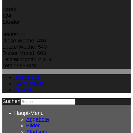
Total:
124
Länder
Heute:
71
Diese Woche:
436
Letzte Woche:
543
Dieser Monat:
603
Letzter Monat:
2.419
Total:
983.528
Impressum
Datenschutz
Anfahrt
Suchen
Haupt-Menu
Angebote
Bilder
Startseite