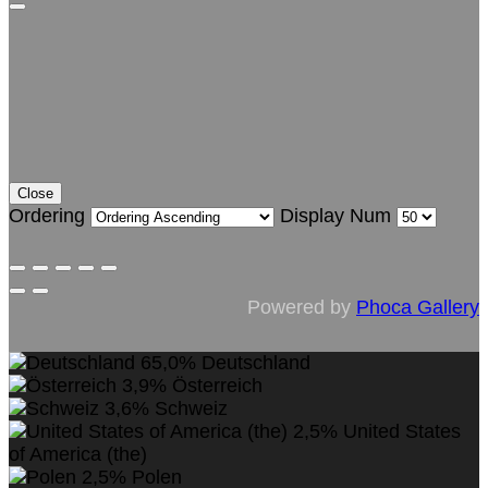
Close
Ordering
Display Num
Powered by
Phoca Gallery
65,0%
Deutschland
3,9%
Österreich
3,6%
Schweiz
2,5%
United States
of America (the)
2,5%
Polen